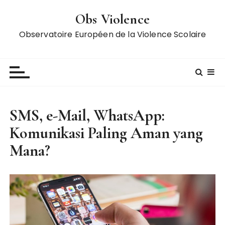
S
Obs Violence
k
i
Observatoire Européen de la Violence Scolaire
p
t
o
c
o
n
SMS, e-Mail, WhatsApp:
t
Komunikasi Paling Aman yang
e
n
Mana?
t