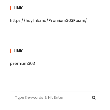
LINK
https://heylink.me/Premium303Resmi/
LINK
premium303
S
e
a