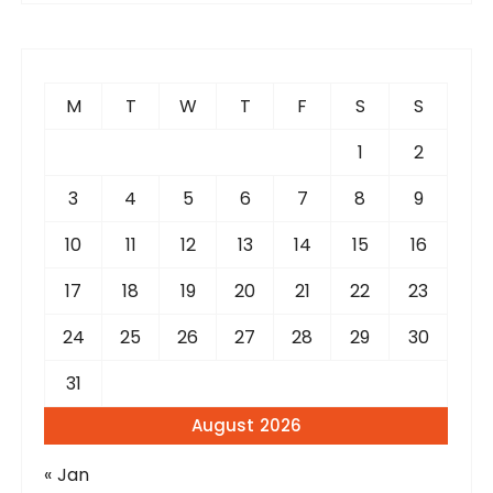
r
c
h
f
M
T
W
T
F
S
S
o
r
1
2
:
3
4
5
6
7
8
9
10
11
12
13
14
15
16
17
18
19
20
21
22
23
24
25
26
27
28
29
30
31
August 2026
« Jan