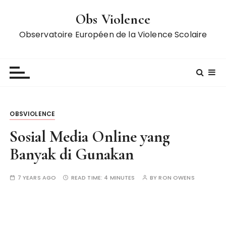
S
Obs Violence
k
i
Observatoire Européen de la Violence Scolaire
p
t
o
c
o
n
OBSVIOLENCE
t
e
Sosial Media Online yang
n
Banyak di Gunakan
t
7 YEARS AGO
READ TIME:
4 MINUTES
BY
RON OWENS