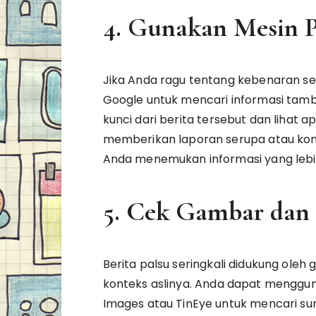
4. Gunakan Mesin P
Jika Anda ragu tentang kebenaran se
Google untuk mencari informasi tam
kunci dari berita tersebut dan lihat
memberikan laporan serupa atau kont
Anda menemukan informasi yang lebih
5. Cek Gambar dan
Berita palsu seringkali didukung oleh 
konteks aslinya. Anda dapat menggu
Images atau TinEye untuk mencari su