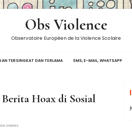
Obs Violence
Observatoire Européen de la Violence Scolaire
GAN TERSINGKAT DAN TERLAMA
SMS, E-MAIL, WHATSAPP
Berita Hoax di Sosial
j
ON OWENS