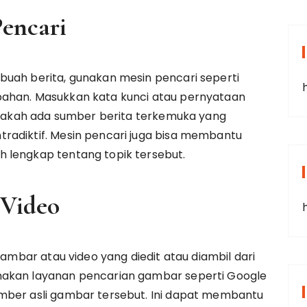
encari
buah berita, gunakan mesin pencari seperti
bahan. Masukkan kata kunci atau pernyataan
 apakah ada sumber berita terkemuka yang
radiktif. Mesin pencari juga bisa membantu
 lengkap tentang topik tersebut.
 Video
gambar atau video yang diedit atau diambil dari
nakan layanan pencarian gambar seperti Google
mber asli gambar tersebut. Ini dapat membantu