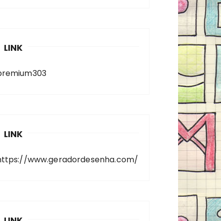
LINK
premium303
LINK
https://www.geradordesenha.com/
LINK