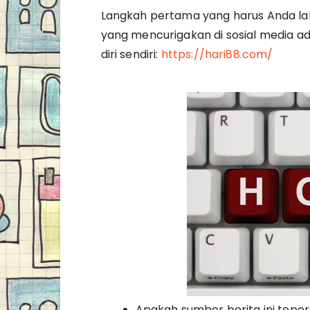
Langkah pertama yang harus Anda lak
yang mencurigakan di sosial media 
diri sendiri:
https://hari88.com/
Apakah sumber berita ini tepe