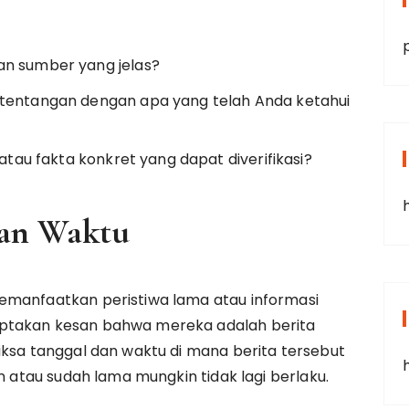
an sumber yang jelas?
rtentangan dengan apa yang telah Anda ketahui
 atau fakta konkret yang dapat diverifikasi?
dan Waktu
emanfaatkan peristiwa lama atau informasi
ptakan kesan bahwa mereka adalah berita
iksa tanggal dan waktu di mana berita tersebut
an atau sudah lama mungkin tidak lagi berlaku.