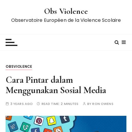
S
Obs Violence
k
i
Observatoire Européen de la Violence Scolaire
p
t
o
c
o
n
OBSVIOLENCE
t
e
Cara Pintar dalam
n
Menggunakan Sosial Media
t
3 YEARS AGO
READ TIME:
2 MINUTES
BY
RON OWENS