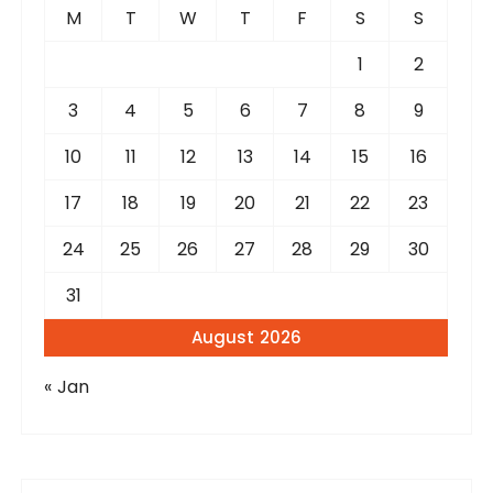
f
M
T
W
T
F
S
S
o
r
1
2
:
3
4
5
6
7
8
9
10
11
12
13
14
15
16
17
18
19
20
21
22
23
24
25
26
27
28
29
30
31
August 2026
« Jan