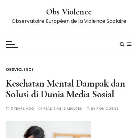
S
Obs Violence
k
i
Observatoire Européen de la Violence Scolaire
p
t
o
c
o
n
OBSVIOLENCE
t
e
Kesehatan Mental Dampak dan
n
Solusi di Dunia Media Sosial
t
3 YEARS AGO
READ TIME:
2 MINUTES
BY
RON OWENS