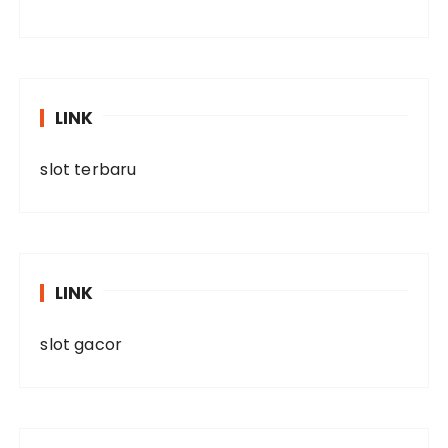
LINK
slot terbaru
LINK
slot gacor