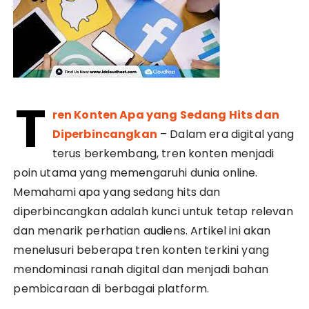
T
ren Konten Apa yang Sedang Hits dan
Diperbincangkan
– Dalam era digital yang
terus berkembang, tren konten menjadi
poin utama yang memengaruhi dunia online.
Memahami apa yang sedang hits dan
diperbincangkan adalah kunci untuk tetap relevan
dan menarik perhatian audiens. Artikel ini akan
menelusuri beberapa tren konten terkini yang
mendominasi ranah digital dan menjadi bahan
pembicaraan di berbagai platform.