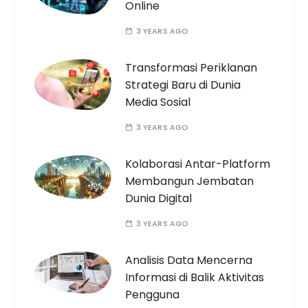
Online
3 YEARS AGO
Transformasi Periklanan
Strategi Baru di Dunia
Media Sosial
3 YEARS AGO
Kolaborasi Antar-Platform
Membangun Jembatan
Dunia Digital
3 YEARS AGO
Analisis Data Mencerna
Informasi di Balik Aktivitas
Pengguna