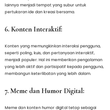
lainnya menjadi tempat yang subur untuk
pertukaran ide dan kreasi bersama.
6. Konten Interaktif:
Konten yang memungkinkan interaksi pengguna,
seperti poling, kuis, dan pertanyaan interaktif,
menjadi populer. Hal ini memberikan pengalaman
yang lebih aktif dan partisipatif kepada pengguna,
membangun keterlibatan yang lebih dalam.
7. Meme dan Humor Digital:
Meme dan konten humor digital tetap sebagai