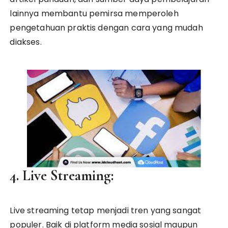
lainnya membantu pemirsa memperoleh
pengetahuan praktis dengan cara yang mudah
diakses.
4. Live Streaming:
Live streaming tetap menjadi tren yang sangat
populer. Baik di platform media sosial maupun