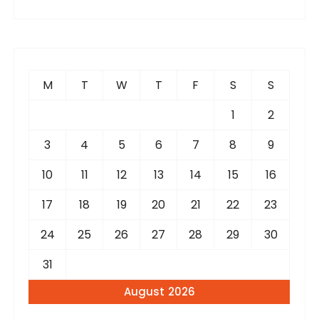
a
r
c
h
f
M
T
W
T
F
S
S
o
r
1
2
:
3
4
5
6
7
8
9
10
11
12
13
14
15
16
17
18
19
20
21
22
23
24
25
26
27
28
29
30
31
August 2026