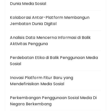
Dunia Media Sosial
Kolaborasi Antar-Platform Membangun
Jembatan Dunia Digital
Analisis Data Mencerna Informasi di Balik
Aktivitas Pengguna
Perdebatan Etika di Balik Penggunaan Media
Sosial
Inovasi Platform Fitur Baru yang
Mendefinisikan Media Sosial
Perkembangan Penggunaan Sosial Media Di
Negara Berkembang