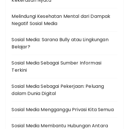
Kekerasan Nyata
Melindungi Kesehatan Mental dari Dampak
Negatif Sosial Media
Sosial Media: Sarana Bully atau Lingkungan
Belajar?
Sosial Media Sebagai Sumber Informasi
Terkini
Sosial Media Sebagai Pekerjaan: Peluang
dalam Dunia Digital
Sosial Media Mengganggu Privasi Kita Semua
Sosial Media Membantu Hubungan Antara