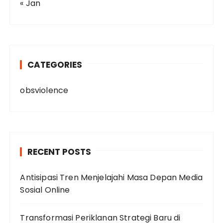
« Jan
CATEGORIES
obsviolence
RECENT POSTS
Antisipasi Tren Menjelajahi Masa Depan Media
Sosial Online
Transformasi Periklanan Strategi Baru di