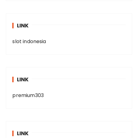
LINK
slot indonesia
LINK
premium303
LINK