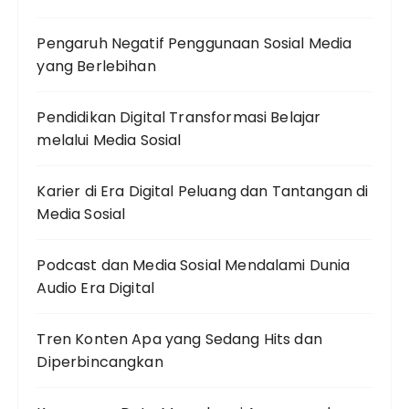
Pengaruh Negatif Penggunaan Sosial Media
yang Berlebihan
Pendidikan Digital Transformasi Belajar
melalui Media Sosial
Karier di Era Digital Peluang dan Tantangan di
Media Sosial
Podcast dan Media Sosial Mendalami Dunia
Audio Era Digital
Tren Konten Apa yang Sedang Hits dan
Diperbincangkan