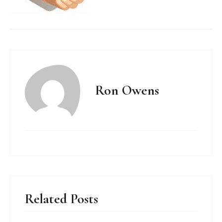
Ron Owens
Related Posts