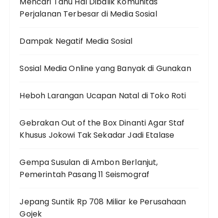
Mencari Tahu Hal Dibalik Komunitas
Perjalanan Terbesar di Media Sosial
Dampak Negatif Media Sosial
Sosial Media Online yang Banyak di Gunakan
Heboh Larangan Ucapan Natal di Toko Roti
Gebrakan Out of the Box Dinanti Agar Staf
Khusus Jokowi Tak Sekadar Jadi Etalase
Gempa Susulan di Ambon Berlanjut,
Pemerintah Pasang 11 Seismograf
Jepang Suntik Rp 708 Miliar ke Perusahaan
Gojek