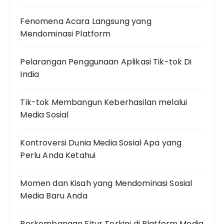
Fenomena Acara Langsung yang
Mendominasi Platform
Pelarangan Penggunaan Aplikasi Tik-tok Di
India
Tik-tok Membangun Keberhasilan melalui
Media Sosial
Kontroversi Dunia Media Sosial Apa yang
Perlu Anda Ketahui
Momen dan Kisah yang Mendominasi Sosial
Media Baru Anda
Perkembangan Fitur Terkini di Platform Media