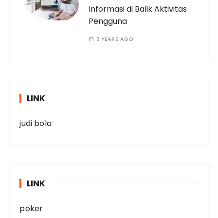
Informasi di Balik Aktivitas
Pengguna
3 YEARS AGO
LINK
judi bola
LINK
poker