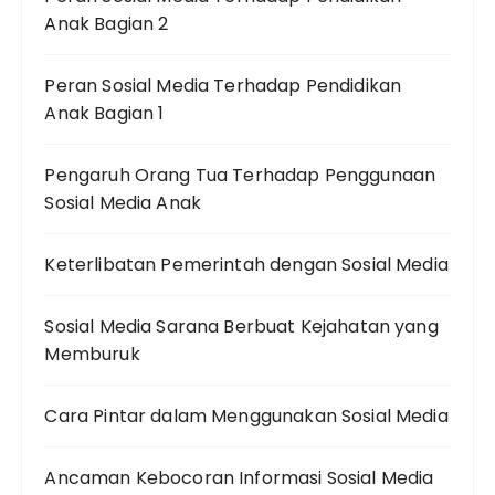
Anak Bagian 2
Peran Sosial Media Terhadap Pendidikan
Anak Bagian 1
Pengaruh Orang Tua Terhadap Penggunaan
Sosial Media Anak
Keterlibatan Pemerintah dengan Sosial Media
Sosial Media Sarana Berbuat Kejahatan yang
Memburuk
Cara Pintar dalam Menggunakan Sosial Media
Ancaman Kebocoran Informasi Sosial Media