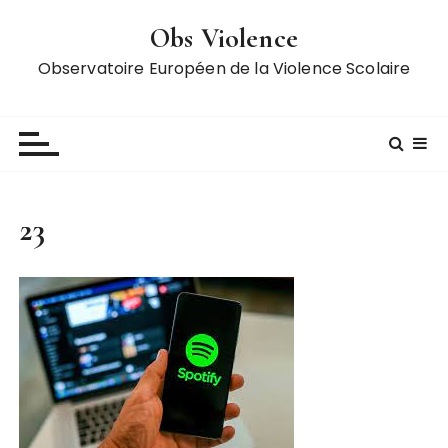
S
Obs Violence
k
i
Observatoire Européen de la Violence Scolaire
p
t
o
c
o
n
23
t
e
n
t