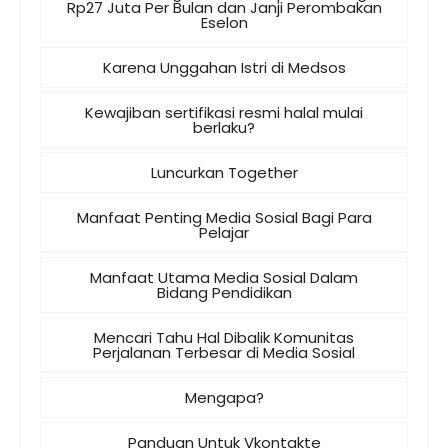
Rp27 Juta Per Bulan dan Janji Perombakan
Eselon
Karena Unggahan Istri di Medsos
Kewajiban sertifikasi resmi halal mulai
berlaku?
Luncurkan Together
Manfaat Penting Media Sosial Bagi Para
Pelajar
Manfaat Utama Media Sosial Dalam
Bidang Pendidikan
Mencari Tahu Hal Dibalik Komunitas
Perjalanan Terbesar di Media Sosial
Mengapa?
Panduan Untuk Vkontakte