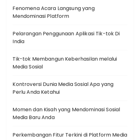
Fenomena Acara Langsung yang
Mendominasi Platform
Pelarangan Penggunaan Aplikasi Tik-tok Di
India
Tik-tok Membangun Keberhasilan melalui
Media Sosial
Kontroversi Dunia Media Sosial Apa yang
Perlu Anda Ketahui
Momen dan Kisah yang Mendominasi Sosial
Media Baru Anda
Perkembangan Fitur Terkini di Platform Media