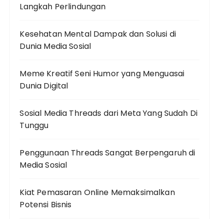
Langkah Perlindungan
Kesehatan Mental Dampak dan Solusi di
Dunia Media Sosial
Meme Kreatif Seni Humor yang Menguasai
Dunia Digital
Sosial Media Threads dari Meta Yang Sudah Di
Tunggu
Penggunaan Threads Sangat Berpengaruh di
Media Sosial
Kiat Pemasaran Online Memaksimalkan
Potensi Bisnis