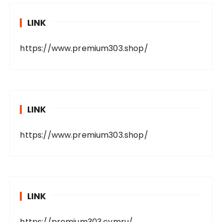
LINK
https://www.premium303.shop/
LINK
https://www.premium303.shop/
LINK
https://premium303.cymru/