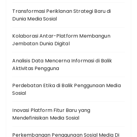
Transformasi Periklanan Strategi Baru di
Dunia Media Sosial
Kolaborasi Antar-Platform Membangun
Jembatan Dunia Digital
Analisis Data Mencerna Informasi di Balik
Aktivitas Pengguna
Perdebatan Etika di Balik Penggunaan Media
Sosial
Inovasi Platform Fitur Baru yang
Mendefinisikan Media Sosial
Perkembangan Penggunaan Sosial Media Di