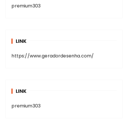
premium303
LINK
https://www.geradordesenha.com/
LINK
premium303