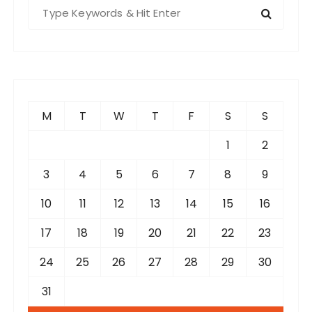
S
e
a
r
c
h
f
M
T
W
T
F
S
S
o
r
1
2
:
3
4
5
6
7
8
9
10
11
12
13
14
15
16
17
18
19
20
21
22
23
24
25
26
27
28
29
30
31